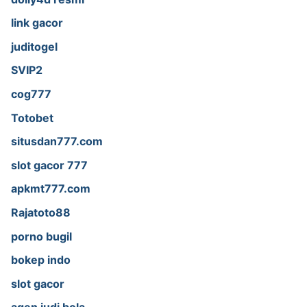
link gacor
juditogel
SVIP2
cog777
Totobet
situsdan777.com
slot gacor 777
apkmt777.com
Rajatoto88
porno bugil
bokep indo
slot gacor