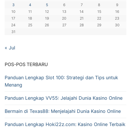
3
4
5
6
7
8
9
10
11
12
13
14
15
16
17
18
19
20
21
22
23
24
25
26
27
28
29
30
31
« Jul
POS-POS TERBARU
Panduan Lengkap Slot 100: Strategi dan Tips untuk
Menang
Panduan Lengkap VV55: Jelajahi Dunia Kasino Online
Bermain di Texas88: Menjelajahi Dunia Kasino Online
Panduan Lengkap Hoki22z.com: Kasino Online Terbaik