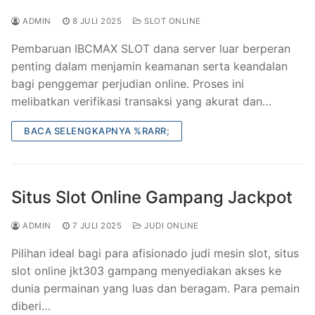
ADMIN
8 JULI 2025
SLOT ONLINE
Pembaruan IBCMAX SLOT dana server luar berperan
penting dalam menjamin keamanan serta keandalan
bagi penggemar perjudian online. Proses ini
melibatkan verifikasi transaksi yang akurat dan…
BACA SELENGKAPNYA %RARR;
Situs Slot Online Gampang Jackpot
ADMIN
7 JULI 2025
JUDI ONLINE
Pilihan ideal bagi para afisionado judi mesin slot, situs
slot online jkt303 gampang menyediakan akses ke
dunia permainan yang luas dan beragam. Para pemain
diberi…