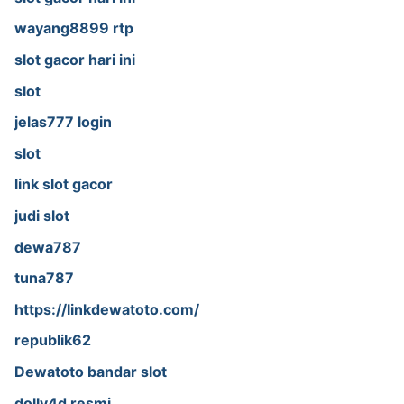
wayang8899 rtp
slot gacor hari ini
slot
jelas777 login
slot
link slot gacor
judi slot
dewa787
tuna787
https://linkdewatoto.com/
republik62
Dewatoto bandar slot
dolly4d resmi