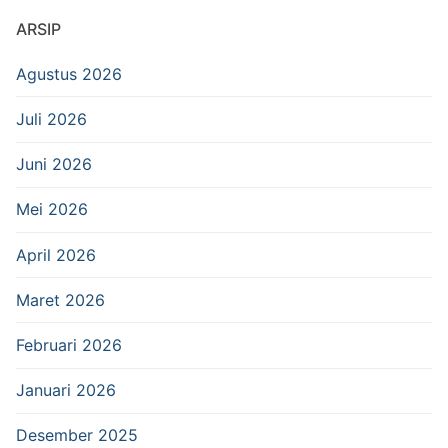
ARSIP
Agustus 2026
Juli 2026
Juni 2026
Mei 2026
April 2026
Maret 2026
Februari 2026
Januari 2026
Desember 2025