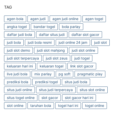
TAG
agen bola
agen judi
agen judi online
agen togel
angka togel
bandar togel
bola parlay
daftar judi bola
daftar situs judi
daftar slot gacor
judi bola
judi bola resmi
judi online 24 jam
judi slot
judi slot demo
judi slot mahjong
judi slot online
judi slot terpercaya
judi slot zeus
judi togel
keluaran hari ini
keluaran togel
link slot gacor
live judi bola
mix parlay
pg soft
pragmatic play
prediksi bola
prediksi togel
situs judi bola
situs judi online
situs judi terpercaya
situs slot online
situs togel online
slot gacor
slot gacor hari ini
slot online
taruhan bola
togel hari ini
togel online