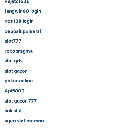
Rajatoto88
fangwin88 login
nos138 login
deposit pulsa tri
slot777
robopragma
slot qris
slot gacor
poker online
Api5000
slot gacor 777
link slot
agen slot maxwin