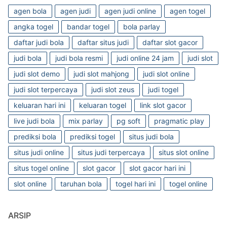
agen bola
agen judi
agen judi online
agen togel
angka togel
bandar togel
bola parlay
daftar judi bola
daftar situs judi
daftar slot gacor
judi bola
judi bola resmi
judi online 24 jam
judi slot
judi slot demo
judi slot mahjong
judi slot online
judi slot terpercaya
judi slot zeus
judi togel
keluaran hari ini
keluaran togel
link slot gacor
live judi bola
mix parlay
pg soft
pragmatic play
prediksi bola
prediksi togel
situs judi bola
situs judi online
situs judi terpercaya
situs slot online
situs togel online
slot gacor
slot gacor hari ini
slot online
taruhan bola
togel hari ini
togel online
ARSIP