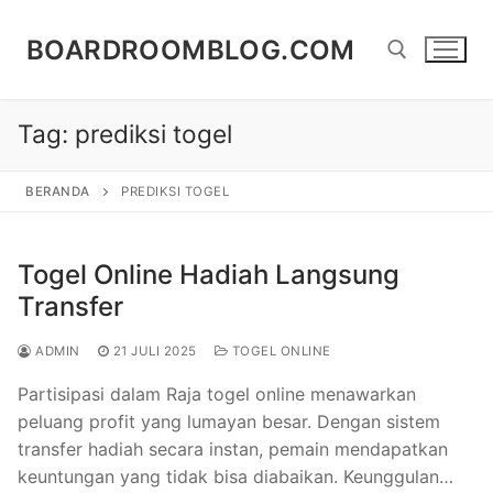
Lompat
ke
BOARDROOMBLOG.COM
konten
Tag:
prediksi togel
Cari:
BERANDA
PREDIKSI TOGEL
Togel Online Hadiah Langsung
Transfer
ADMIN
21 JULI 2025
TOGEL ONLINE
Partisipasi dalam Raja togel online menawarkan
peluang profit yang lumayan besar. Dengan sistem
transfer hadiah secara instan, pemain mendapatkan
keuntungan yang tidak bisa diabaikan. Keunggulan…