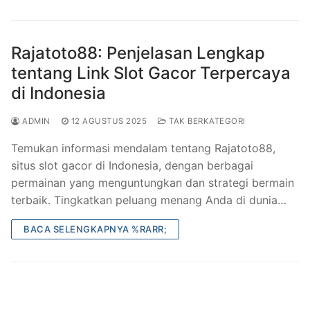
Rajatoto88: Penjelasan Lengkap
tentang Link Slot Gacor Terpercaya
di Indonesia
ADMIN
12 AGUSTUS 2025
TAK BERKATEGORI
Temukan informasi mendalam tentang Rajatoto88,
situs slot gacor di Indonesia, dengan berbagai
permainan yang menguntungkan dan strategi bermain
terbaik. Tingkatkan peluang menang Anda di dunia…
BACA SELENGKAPNYA %RARR;