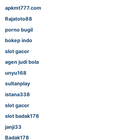
apkmt777.com
Rajatoto88
porno bugil
bokep indo
slot gacor
agen judi bola
unyu168
sultanplay
istana338
slot gacor
slot badak178
janji33
Badak178