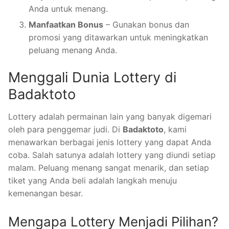
Anda untuk menang.
Manfaatkan Bonus
– Gunakan bonus dan
promosi yang ditawarkan untuk meningkatkan
peluang menang Anda.
Menggali Dunia Lottery di
Badaktoto
Lottery adalah permainan lain yang banyak digemari
oleh para penggemar judi. Di
Badaktoto
, kami
menawarkan berbagai jenis lottery yang dapat Anda
coba. Salah satunya adalah lottery yang diundi setiap
malam. Peluang menang sangat menarik, dan setiap
tiket yang Anda beli adalah langkah menuju
kemenangan besar.
Mengapa Lottery Menjadi Pilihan?