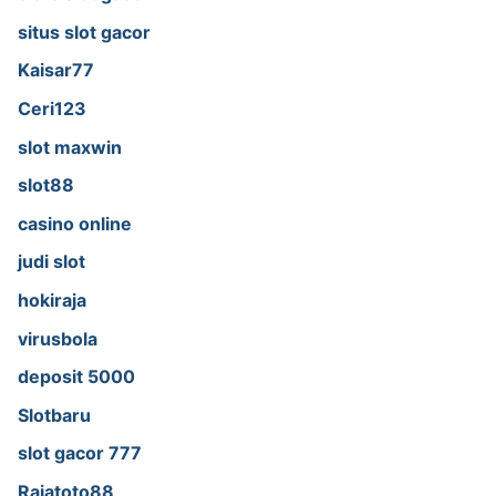
situs slot gacor
Kaisar77
Ceri123
slot maxwin
slot88
casino online
judi slot
hokiraja
virusbola
deposit 5000
Slotbaru
slot gacor 777
Rajatoto88