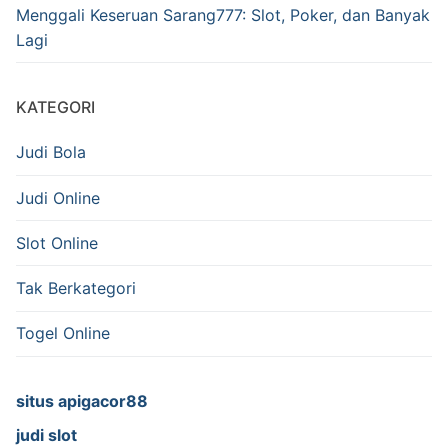
Menggali Keseruan Sarang777: Slot, Poker, dan Banyak
Lagi
KATEGORI
Judi Bola
Judi Online
Slot Online
Tak Berkategori
Togel Online
situs apigacor88
judi slot