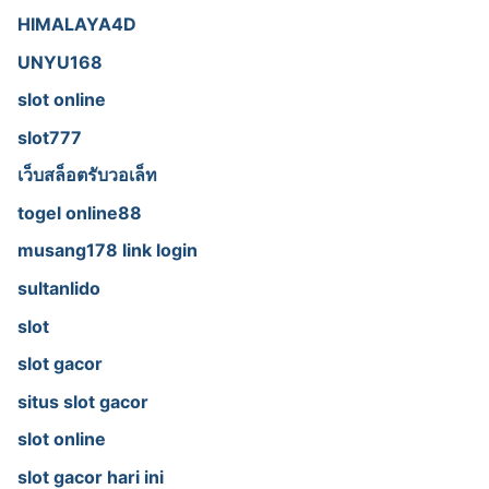
HIMALAYA4D
UNYU168
slot online
slot777
เว็บสล็อตรับวอเล็ท
togel online88
musang178 link login
sultanlido
slot
slot gacor
situs slot gacor
slot online
slot gacor hari ini