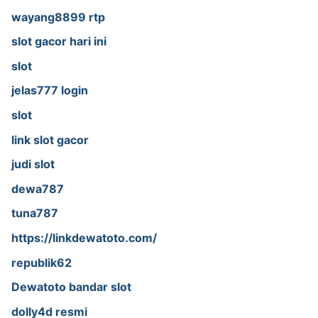
wayang8899 rtp
slot gacor hari ini
slot
jelas777 login
slot
link slot gacor
judi slot
dewa787
tuna787
https://linkdewatoto.com/
republik62
Dewatoto bandar slot
dolly4d resmi