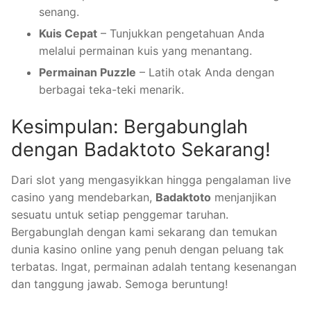
senang.
Kuis Cepat
– Tunjukkan pengetahuan Anda
melalui permainan kuis yang menantang.
Permainan Puzzle
– Latih otak Anda dengan
berbagai teka-teki menarik.
Kesimpulan: Bergabunglah
dengan Badaktoto Sekarang!
Dari slot yang mengasyikkan hingga pengalaman live
casino yang mendebarkan,
Badaktoto
menjanjikan
sesuatu untuk setiap penggemar taruhan.
Bergabunglah dengan kami sekarang dan temukan
dunia kasino online yang penuh dengan peluang tak
terbatas. Ingat, permainan adalah tentang kesenangan
dan tanggung jawab. Semoga beruntung!