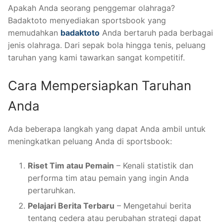
Apakah Anda seorang penggemar olahraga?
Badaktoto menyediakan sportsbook yang
memudahkan
badaktoto
Anda bertaruh pada berbagai
jenis olahraga. Dari sepak bola hingga tenis, peluang
taruhan yang kami tawarkan sangat kompetitif.
Cara Mempersiapkan Taruhan
Anda
Ada beberapa langkah yang dapat Anda ambil untuk
meningkatkan peluang Anda di sportsbook:
Riset Tim atau Pemain
– Kenali statistik dan
performa tim atau pemain yang ingin Anda
pertaruhkan.
Pelajari Berita Terbaru
– Mengetahui berita
tentang cedera atau perubahan strategi dapat