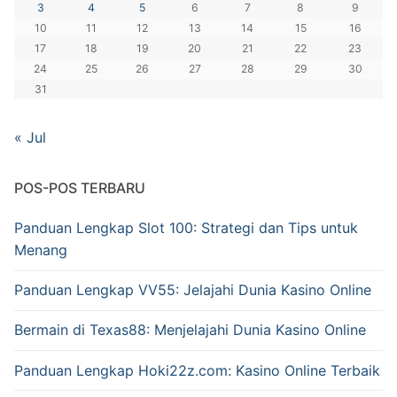
3
4
5
6
7
8
9
10
11
12
13
14
15
16
17
18
19
20
21
22
23
24
25
26
27
28
29
30
31
« Jul
POS-POS TERBARU
Panduan Lengkap Slot 100: Strategi dan Tips untuk
Menang
Panduan Lengkap VV55: Jelajahi Dunia Kasino Online
Bermain di Texas88: Menjelajahi Dunia Kasino Online
Panduan Lengkap Hoki22z.com: Kasino Online Terbaik