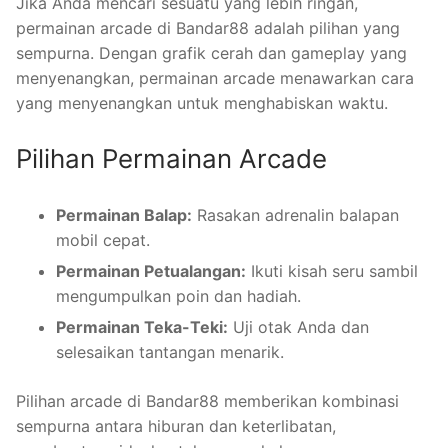
Jika Anda mencari sesuatu yang lebih ringan,
permainan arcade di Bandar88 adalah pilihan yang
sempurna. Dengan grafik cerah dan gameplay yang
menyenangkan, permainan arcade menawarkan cara
yang menyenangkan untuk menghabiskan waktu.
Pilihan Permainan Arcade
Permainan Balap:
Rasakan adrenalin balapan
mobil cepat.
Permainan Petualangan:
Ikuti kisah seru sambil
mengumpulkan poin dan hadiah.
Permainan Teka-Teki:
Uji otak Anda dan
selesaikan tantangan menarik.
Pilihan arcade di Bandar88 memberikan kombinasi
sempurna antara hiburan dan keterlibatan,