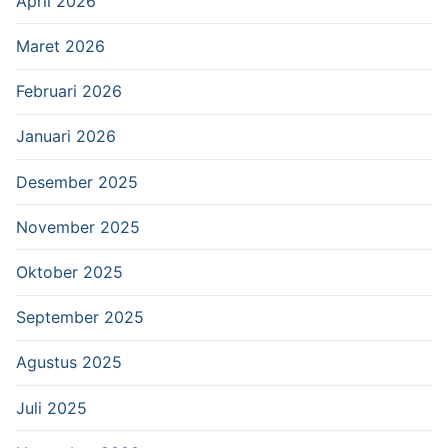
April 2026
Maret 2026
Februari 2026
Januari 2026
Desember 2025
November 2025
Oktober 2025
September 2025
Agustus 2025
Juli 2025