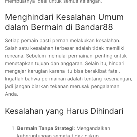
membuatnya ideal untuk semua kalangan.
Menghindari Kesalahan Umum
dalam Bermain di Bandar88
Setiap pemain pasti pernah melakukan kesalahan.
Salah satu kesalahan terbesar adalah tidak memiliki
rencana. Sebelum memulai permainan, penting untuk
menetapkan tujuan dan anggaran. Selain itu, hindari
mengejar kerugian karena itu bisa berakibat fatal.
Ingatlah bahwa permainan adalah tentang kesenangan,
jadi jangan biarkan tekanan merusak pengalaman
Anda.
Kesalahan yang Harus Dihindari
Bermain Tanpa Strategi:
Mengandalkan
keberuntungan semata tidak cukup.