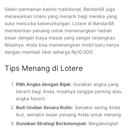
Selain permainan kasino tradisional, Bandar88 juga
menawarkan lotere yang menarik bagi mereka yang
suka mencoba keberuntungan. Lotere di Bandar88
memberikan peluang untuk memenangkan hadiah
besar dengan biaya masuk yang sangat terjangkau.
Misalnya, Anda bisa memenangkan mobil baru hanya
dengan membeli tiket seharga Rp10.000!
Tips Menang di Lotere
Pilih Angka dengan Bijak:
Gunakan angka yang
berarti bagi Anda, misalnya tanggal penting atau
angka favorit.
Ikuti Undian Secara Rutin:
Semakin sering Anda
ikut, semakin besar peluang Anda untuk menang.
Gunakan Strategi Berkelompok:
Bergabunglah