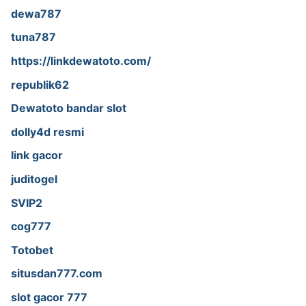
dewa787
tuna787
https://linkdewatoto.com/
republik62
Dewatoto bandar slot
dolly4d resmi
link gacor
juditogel
SVIP2
cog777
Totobet
situsdan777.com
slot gacor 777