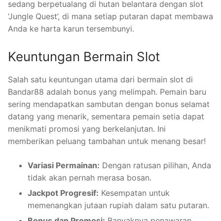
sedang berpetualang di hutan belantara dengan slot
‘Jungle Quest’, di mana setiap putaran dapat membawa
Anda ke harta karun tersembunyi.
Keuntungan Bermain Slot
Salah satu keuntungan utama dari bermain slot di
Bandar88 adalah bonus yang melimpah. Pemain baru
sering mendapatkan sambutan dengan bonus selamat
datang yang menarik, sementara pemain setia dapat
menikmati promosi yang berkelanjutan. Ini
memberikan peluang tambahan untuk menang besar!
Variasi Permainan:
Dengan ratusan pilihan, Anda
tidak akan pernah merasa bosan.
Jackpot Progresif:
Kesempatan untuk
memenangkan jutaan rupiah dalam satu putaran.
Bonus dan Promosi:
Banyaknya penawaran