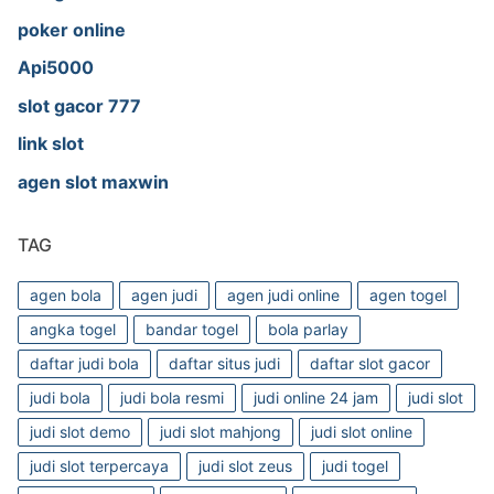
poker online
Api5000
slot gacor 777
link slot
agen slot maxwin
TAG
agen bola
agen judi
agen judi online
agen togel
angka togel
bandar togel
bola parlay
daftar judi bola
daftar situs judi
daftar slot gacor
judi bola
judi bola resmi
judi online 24 jam
judi slot
judi slot demo
judi slot mahjong
judi slot online
judi slot terpercaya
judi slot zeus
judi togel