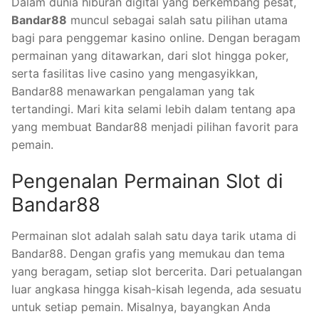
Dalam dunia hiburan digital yang berkembang pesat,
Bandar88
muncul sebagai salah satu pilihan utama
bagi para penggemar kasino online. Dengan beragam
permainan yang ditawarkan, dari slot hingga poker,
serta fasilitas live casino yang mengasyikkan,
Bandar88 menawarkan pengalaman yang tak
tertandingi. Mari kita selami lebih dalam tentang apa
yang membuat Bandar88 menjadi pilihan favorit para
pemain.
Pengenalan Permainan Slot di
Bandar88
Permainan slot adalah salah satu daya tarik utama di
Bandar88. Dengan grafis yang memukau dan tema
yang beragam, setiap slot bercerita. Dari petualangan
luar angkasa hingga kisah-kisah legenda, ada sesuatu
untuk setiap pemain. Misalnya, bayangkan Anda