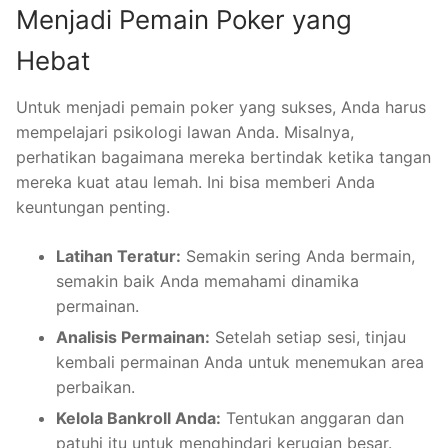
Menjadi Pemain Poker yang
Hebat
Untuk menjadi pemain poker yang sukses, Anda harus
mempelajari psikologi lawan Anda. Misalnya,
perhatikan bagaimana mereka bertindak ketika tangan
mereka kuat atau lemah. Ini bisa memberi Anda
keuntungan penting.
Latihan Teratur:
Semakin sering Anda bermain,
semakin baik Anda memahami dinamika
permainan.
Analisis Permainan:
Setelah setiap sesi, tinjau
kembali permainan Anda untuk menemukan area
perbaikan.
Kelola Bankroll Anda:
Tentukan anggaran dan
patuhi itu untuk menghindari kerugian besar.