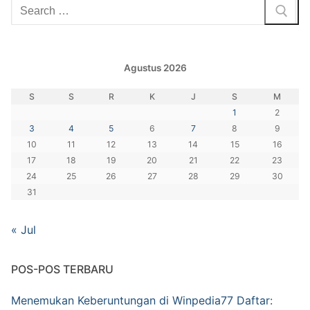
Cari:
Agustus 2026
S
S
R
K
J
S
M
1
2
3
4
5
6
7
8
9
10
11
12
13
14
15
16
17
18
19
20
21
22
23
24
25
26
27
28
29
30
31
« Jul
POS-POS TERBARU
Menemukan Keberuntungan di Winpedia77 Daftar: