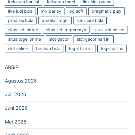
keluaran hari ini
keluaran togel
link slot gacor
live judi bola
mix parlay
pg soft
pragmatic play
prediksi bola
prediksi togel
situs judi bola
situs judi online
situs judi terpercaya
situs slot online
situs togel online
slot gacor
slot gacor hari ini
slot online
taruhan bola
togel hari ini
togel online
ARSIP
Agustus 2026
Juli 2026
Juni 2026
Mei 2026