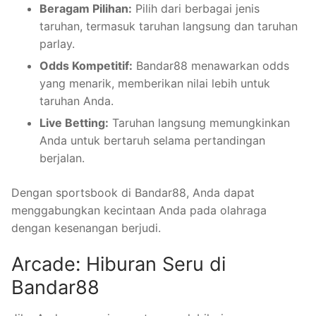
Beragam Pilihan:
Pilih dari berbagai jenis
taruhan, termasuk taruhan langsung dan taruhan
parlay.
Odds Kompetitif:
Bandar88 menawarkan odds
yang menarik, memberikan nilai lebih untuk
taruhan Anda.
Live Betting:
Taruhan langsung memungkinkan
Anda untuk bertaruh selama pertandingan
berjalan.
Dengan sportsbook di Bandar88, Anda dapat
menggabungkan kecintaan Anda pada olahraga
dengan kesenangan berjudi.
Arcade: Hiburan Seru di
Bandar88