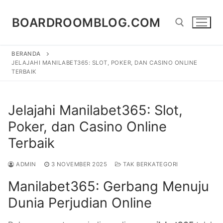
Lompat
ke
BOARDROOMBLOG.COM
konten
BERANDA
Cari:
JELAJAHI MANILABET365: SLOT, POKER, DAN CASINO ONLINE
TERBAIK
Jelajahi Manilabet365: Slot,
Poker, dan Casino Online
Terbaik
ADMIN
3 NOVEMBER 2025
TAK BERKATEGORI
Manilabet365: Gerbang Menuju
Dunia Perjudian Online