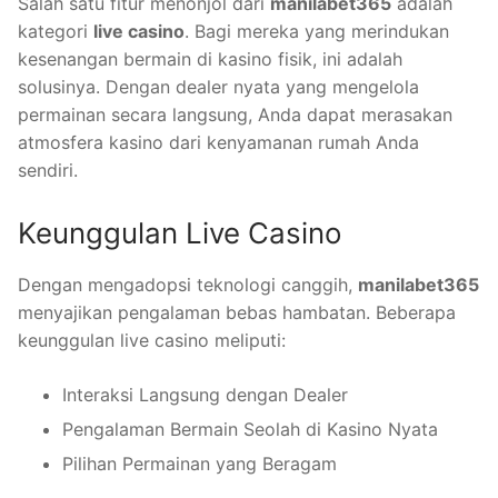
Salah satu fitur menonjol dari
manilabet365
adalah
kategori
live casino
. Bagi mereka yang merindukan
kesenangan bermain di kasino fisik, ini adalah
solusinya. Dengan dealer nyata yang mengelola
permainan secara langsung, Anda dapat merasakan
atmosfera kasino dari kenyamanan rumah Anda
sendiri.
Keunggulan Live Casino
Dengan mengadopsi teknologi canggih,
manilabet365
menyajikan pengalaman bebas hambatan. Beberapa
keunggulan live casino meliputi:
Interaksi Langsung dengan Dealer
Pengalaman Bermain Seolah di Kasino Nyata
Pilihan Permainan yang Beragam