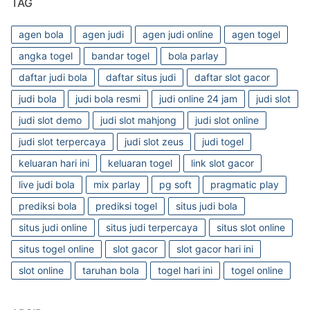
TAG
agen bola
agen judi
agen judi online
agen togel
angka togel
bandar togel
bola parlay
daftar judi bola
daftar situs judi
daftar slot gacor
judi bola
judi bola resmi
judi online 24 jam
judi slot
judi slot demo
judi slot mahjong
judi slot online
judi slot terpercaya
judi slot zeus
judi togel
keluaran hari ini
keluaran togel
link slot gacor
live judi bola
mix parlay
pg soft
pragmatic play
prediksi bola
prediksi togel
situs judi bola
situs judi online
situs judi terpercaya
situs slot online
situs togel online
slot gacor
slot gacor hari ini
slot online
taruhan bola
togel hari ini
togel online