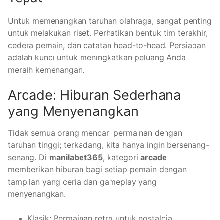
Untuk memenangkan taruhan olahraga, sangat penting
untuk melakukan riset. Perhatikan bentuk tim terakhir,
cedera pemain, dan catatan head-to-head. Persiapan
adalah kunci untuk meningkatkan peluang Anda
meraih kemenangan.
Arcade: Hiburan Sederhana
yang Menyenangkan
Tidak semua orang mencari permainan dengan
taruhan tinggi; terkadang, kita hanya ingin bersenang-
senang. Di
manilabet365
, kategori
arcade
memberikan hiburan bagi setiap pemain dengan
tampilan yang ceria dan gameplay yang
menyenangkan.
Klasik: Permainan retro untuk nostalgia.