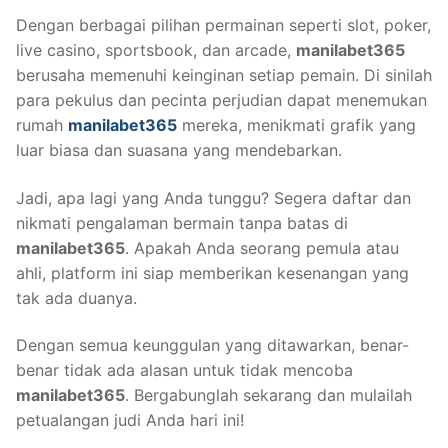
Dengan berbagai pilihan permainan seperti slot, poker,
live casino, sportsbook, dan arcade,
manilabet365
berusaha memenuhi keinginan setiap pemain. Di sinilah
para pekulus dan pecinta perjudian dapat menemukan
rumah
manilabet365
mereka, menikmati grafik yang
luar biasa dan suasana yang mendebarkan.
Jadi, apa lagi yang Anda tunggu? Segera daftar dan
nikmati pengalaman bermain tanpa batas di
manilabet365
. Apakah Anda seorang pemula atau
ahli, platform ini siap memberikan kesenangan yang
tak ada duanya.
Dengan semua keunggulan yang ditawarkan, benar-
benar tidak ada alasan untuk tidak mencoba
manilabet365
. Bergabunglah sekarang dan mulailah
petualangan judi Anda hari ini!