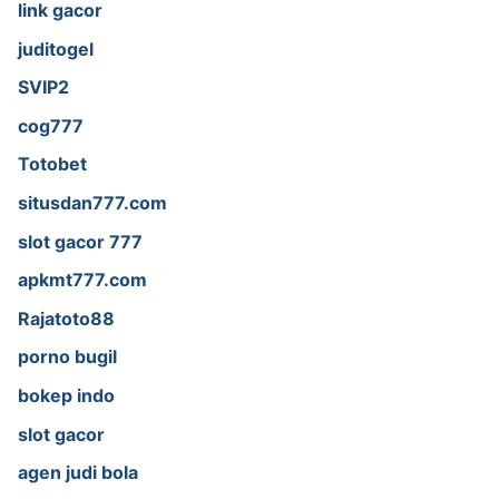
link gacor
juditogel
SVIP2
cog777
Totobet
situsdan777.com
slot gacor 777
apkmt777.com
Rajatoto88
porno bugil
bokep indo
slot gacor
agen judi bola