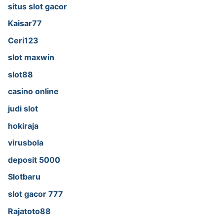
situs slot gacor
Kaisar77
Ceri123
slot maxwin
slot88
casino online
judi slot
hokiraja
virusbola
deposit 5000
Slotbaru
slot gacor 777
Rajatoto88