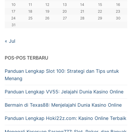
10
11
12
13
14
15
16
17
18
19
20
21
22
23
24
25
26
27
28
29
30
31
« Jul
POS-POS TERBARU
Panduan Lengkap Slot 100: Strategi dan Tips untuk
Menang
Panduan Lengkap VV55: Jelajahi Dunia Kasino Online
Bermain di Texas88: Menjelajahi Dunia Kasino Online
Panduan Lengkap Hoki22z.com: Kasino Online Terbaik
Menggali Keseruan Sarang777: Slot, Poker, dan Banyak