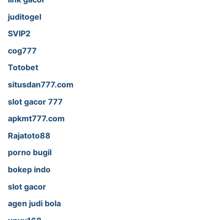
juditogel
SVIP2
cog777
Totobet
situsdan777.com
slot gacor 777
apkmt777.com
Rajatoto88
porno bugil
bokep indo
slot gacor
agen judi bola