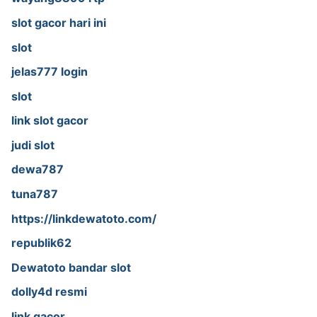
slot gacor hari ini
slot
jelas777 login
slot
link slot gacor
judi slot
dewa787
tuna787
https://linkdewatoto.com/
republik62
Dewatoto bandar slot
dolly4d resmi
link gacor