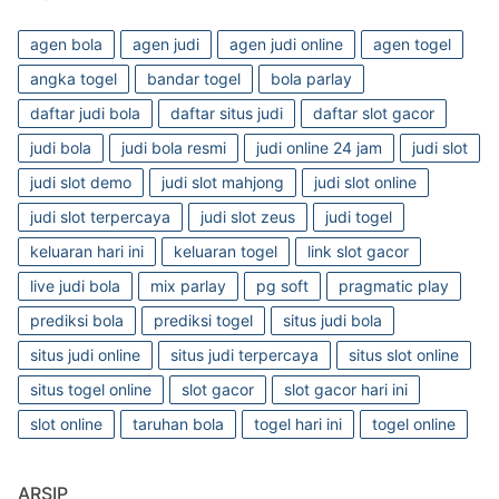
agen bola
agen judi
agen judi online
agen togel
angka togel
bandar togel
bola parlay
daftar judi bola
daftar situs judi
daftar slot gacor
judi bola
judi bola resmi
judi online 24 jam
judi slot
judi slot demo
judi slot mahjong
judi slot online
judi slot terpercaya
judi slot zeus
judi togel
keluaran hari ini
keluaran togel
link slot gacor
live judi bola
mix parlay
pg soft
pragmatic play
prediksi bola
prediksi togel
situs judi bola
situs judi online
situs judi terpercaya
situs slot online
situs togel online
slot gacor
slot gacor hari ini
slot online
taruhan bola
togel hari ini
togel online
ARSIP