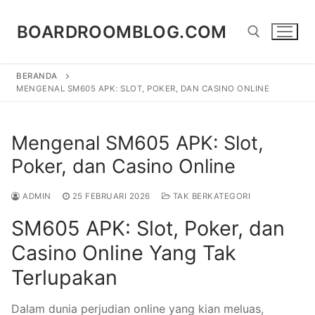
Lompat
ke
BOARDROOMBLOG.COM
konten
BERANDA
Cari:
MENGENAL SM605 APK: SLOT, POKER, DAN CASINO ONLINE
Mengenal SM605 APK: Slot,
Poker, dan Casino Online
ADMIN
25 FEBRUARI 2026
TAK BERKATEGORI
SM605 APK: Slot, Poker, dan
Casino Online Yang Tak
Terlupakan
Dalam dunia perjudian online yang kian meluas,