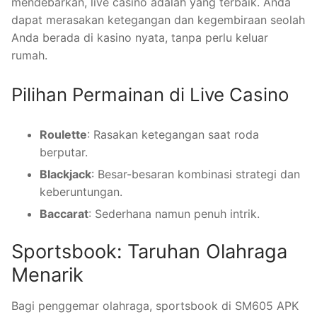
mendebarkan, live casino adalah yang terbaik. Anda
dapat merasakan ketegangan dan kegembiraan seolah
Anda berada di kasino nyata, tanpa perlu keluar
rumah.
Pilihan Permainan di Live Casino
Roulette
: Rasakan ketegangan saat roda
berputar.
Blackjack
: Besar-besaran kombinasi strategi dan
keberuntungan.
Baccarat
: Sederhana namun penuh intrik.
Sportsbook: Taruhan Olahraga
Menarik
Bagi penggemar olahraga, sportsbook di SM605 APK