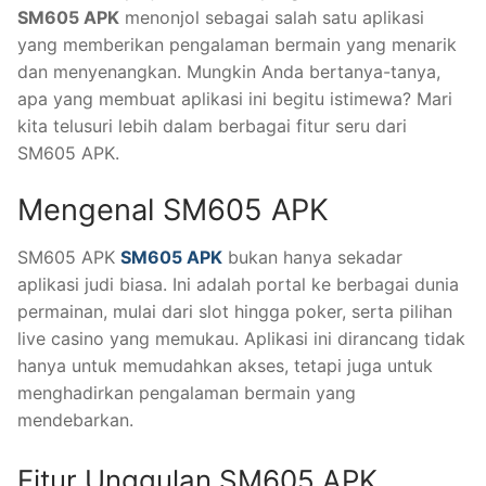
SM605 APK
menonjol sebagai salah satu aplikasi
yang memberikan pengalaman bermain yang menarik
dan menyenangkan. Mungkin Anda bertanya-tanya,
apa yang membuat aplikasi ini begitu istimewa? Mari
kita telusuri lebih dalam berbagai fitur seru dari
SM605 APK.
Mengenal SM605 APK
SM605 APK
SM605 APK
bukan hanya sekadar
aplikasi judi biasa. Ini adalah portal ke berbagai dunia
permainan, mulai dari slot hingga poker, serta pilihan
live casino yang memukau. Aplikasi ini dirancang tidak
hanya untuk memudahkan akses, tetapi juga untuk
menghadirkan pengalaman bermain yang
mendebarkan.
Fitur Unggulan SM605 APK