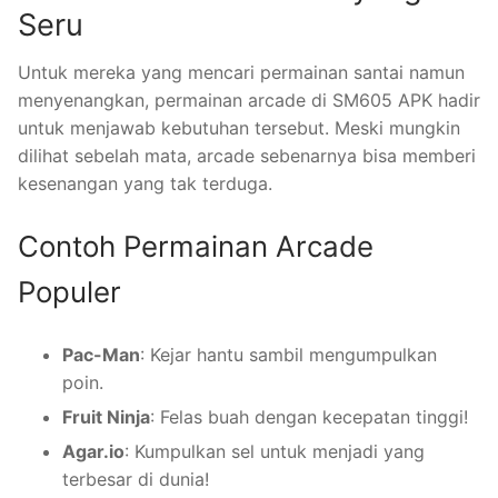
Seru
Untuk mereka yang mencari permainan santai namun
menyenangkan, permainan arcade di SM605 APK hadir
untuk menjawab kebutuhan tersebut. Meski mungkin
dilihat sebelah mata, arcade sebenarnya bisa memberi
kesenangan yang tak terduga.
Contoh Permainan Arcade
Populer
Pac-Man
: Kejar hantu sambil mengumpulkan
poin.
Fruit Ninja
: Felas buah dengan kecepatan tinggi!
Agar.io
: Kumpulkan sel untuk menjadi yang
terbesar di dunia!