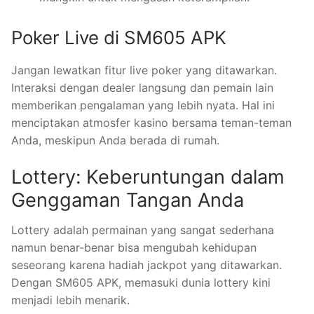
Poker Live di SM605 APK
Jangan lewatkan fitur live poker yang ditawarkan.
Interaksi dengan dealer langsung dan pemain lain
memberikan pengalaman yang lebih nyata. Hal ini
menciptakan atmosfer kasino bersama teman-teman
Anda, meskipun Anda berada di rumah.
Lottery: Keberuntungan dalam
Genggaman Tangan Anda
Lottery adalah permainan yang sangat sederhana
namun benar-benar bisa mengubah kehidupan
seseorang karena hadiah jackpot yang ditawarkan.
Dengan SM605 APK, memasuki dunia lottery kini
menjadi lebih menarik.