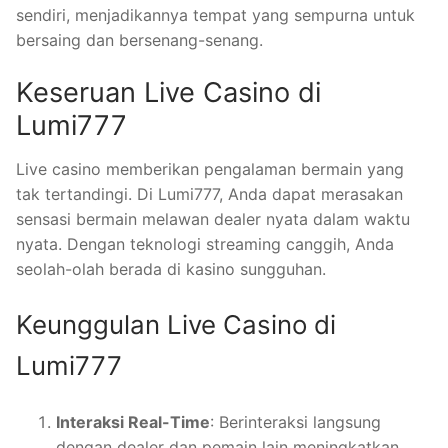
sendiri, menjadikannya tempat yang sempurna untuk
bersaing dan bersenang-senang.
Keseruan Live Casino di
Lumi777
Live casino memberikan pengalaman bermain yang
tak tertandingi. Di Lumi777, Anda dapat merasakan
sensasi bermain melawan dealer nyata dalam waktu
nyata. Dengan teknologi streaming canggih, Anda
seolah-olah berada di kasino sungguhan.
Keunggulan Live Casino di
Lumi777
Interaksi Real-Time
: Berinteraksi langsung
dengan dealer dan pemain lain meningkatkan