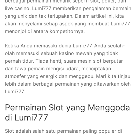
berbagai permainan menarik seperti slot, poker, dan
live casino, Lumi777 memberikan pengalaman bermain
yang unik dan tak terlupakan. Dalam artikel ini, kita
akan menyelami setiap aspek yang membuat Lumi777
menonjol di antara kompetitornya.
Ketika Anda memasuki dunia Lumi777, Anda seolah-
olah memasuki sebuah kasino mewah yang tidak
pernah tidur. Tiada henti, suara mesin slot berputar
dan tawa pemain mengisi udara, menciptakan
atmosfer yang energik dan menggebu. Mari kita tinjau
lebih dalam berbagai permainan yang ditawarkan oleh
Lumi777.
Permainan Slot yang Menggoda
di Lumi777
Slot adalah salah satu permainan paling populer di