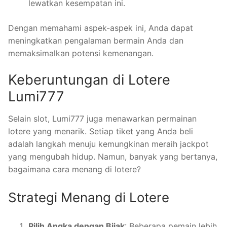
lewatkan kesempatan ini.
Dengan memahami aspek-aspek ini, Anda dapat
meningkatkan pengalaman bermain Anda dan
memaksimalkan potensi kemenangan.
Keberuntungan di Lotere
Lumi777
Selain slot, Lumi777 juga menawarkan permainan
lotere yang menarik. Setiap tiket yang Anda beli
adalah langkah menuju kemungkinan meraih jackpot
yang mengubah hidup. Namun, banyak yang bertanya,
bagaimana cara menang di lotere?
Strategi Menang di Lotere
Pilih Angka dengan Bijak
: Beberapa pemain lebih