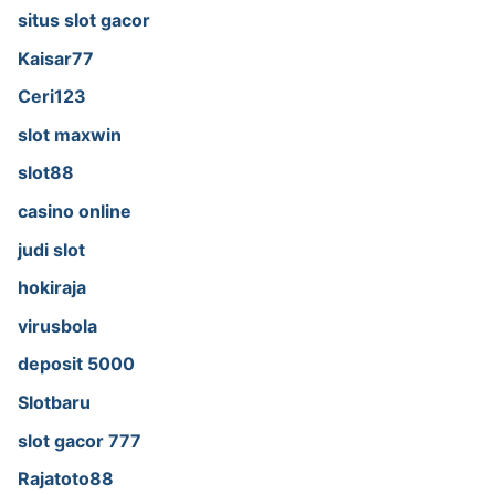
situs slot gacor
Kaisar77
Ceri123
slot maxwin
slot88
casino online
judi slot
hokiraja
virusbola
deposit 5000
Slotbaru
slot gacor 777
Rajatoto88