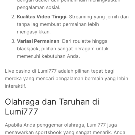
pengalaman sosial.
Kualitas Video Tinggi
: Streaming yang jernih dan
tanpa lag membuat permainan lebih
mengasyikkan.
Variasi Permainan
: Dari roulette hingga
blackjack, pilihan sangat beragam untuk
memenuhi kebutuhan Anda.
Live casino di Lumi777 adalah pilihan tepat bagi
mereka yang mencari pengalaman bermain yang lebih
interaktif.
Olahraga dan Taruhan di
Lumi777
Apabila Anda penggemar olahraga, Lumi777 juga
menawarkan sportsbook yang sangat menarik. Anda