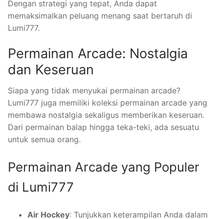
Dengan strategi yang tepat, Anda dapat
memaksimalkan peluang menang saat bertaruh di
Lumi777.
Permainan Arcade: Nostalgia
dan Keseruan
Siapa yang tidak menyukai permainan arcade?
Lumi777 juga memiliki koleksi permainan arcade yang
membawa nostalgia sekaligus memberikan keseruan.
Dari permainan balap hingga teka-teki, ada sesuatu
untuk semua orang.
Permainan Arcade yang Populer
di Lumi777
Air Hockey
: Tunjukkan keterampilan Anda dalam