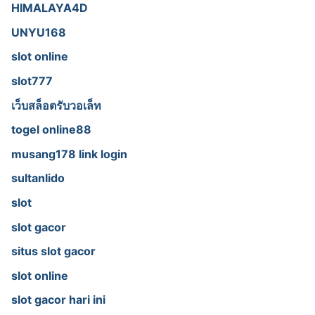
HIMALAYA4D
UNYU168
slot online
slot777
เว็บสล็อตรับวอเล็ท
togel online88
musang178 link login
sultanlido
slot
slot gacor
situs slot gacor
slot online
slot gacor hari ini