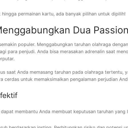
t hingga permainan kartu, ada banyak pilihan untuk dipilih!
 Menggabungkan Dua Passio
 semakin populer. Menggabungkan taruhan olahraga denga
agi para penjudi. Anda bisa merasakan adrenalin saat men
rputar.
us saat Anda memasang taruhan pada olahraga tertentu, 
cara cerdas untuk memaksimalkan pengalaman perjudian And
ektif
 dapat membantu Anda membuat keputusan taruhan yang l
uh berdasarkan insting. Perhitungkan risiko dan potensi u