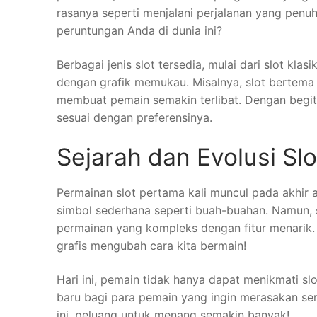
rasanya seperti menjalani perjalanan yang pe
peruntungan Anda di dunia ini?
Berbagai jenis slot tersedia, mulai dari slot kl
dengan grafik memukau. Misalnya, slot bertema f
membuat pemain semakin terlibat. Dengan begit
sesuai dengan preferensinya.
Sejarah dan Evolusi Slo
Permainan slot pertama kali muncul pada akhir a
simbol sederhana seperti buah-buahan. Namun, se
permainan yang kompleks dengan fitur menarik
grafis mengubah cara kita bermain!
Hari ini, pemain tidak hanya dapat menikmati slot
baru bagi para pemain yang ingin merasakan se
ini, peluang untuk menang semakin banyak!