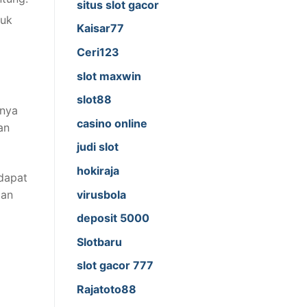
situs slot gacor
tuk
Kaisar77
Ceri123
slot maxwin
slot88
rnya
casino online
an
judi slot
hokiraja
dapat
virusbola
dan
deposit 5000
Slotbaru
slot gacor 777
Rajatoto88