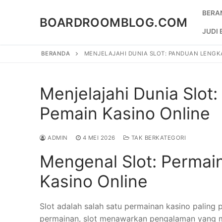
Lompat
BERA
ke
BOARDROOMBLOG.COM
konten
JUDI
BERANDA
MENJELAJAHI DUNIA SLOT: PANDUAN LENGK
Menjelajahi Dunia Slot
Pemain Kasino Online
ADMIN
4 MEI 2026
TAK BERKATEGORI
Mengenal Slot: Perma
Kasino Online
Slot adalah salah satu permainan kasino paling
permainan, slot menawarkan pengalaman yang m