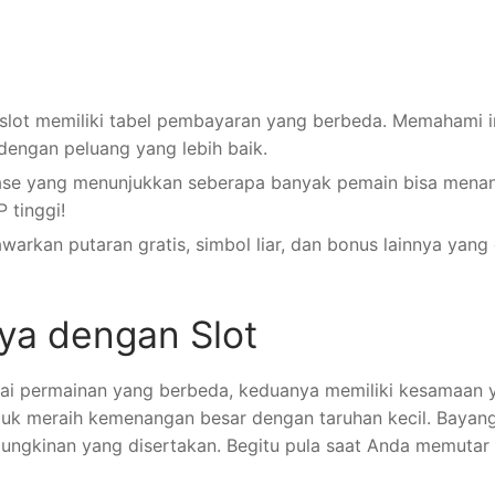
slot memiliki tabel pembayaran yang berbeda. Memahami i
engan peluang yang lebih baik.
tase yang menunjukkan seberapa banyak pemain bisa mena
 tinggi!
arkan putaran gratis, simbol liar, dan bonus lainnya yang
ya dengan Slot
agai permainan yang berbeda, keduanya memiliki kesamaan 
uk meraih kemenangan besar dengan taruhan kecil. Bayan
mungkinan yang disertakan. Begitu pula saat Anda memutar