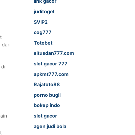
link gacor
juditogel
SVIP2
cog777
t
Totobet
 dari
situsdan777.com
slot gacor 777
 di
apkmt777.com
Rajatoto88
porno bugil
bokep indo
ain
slot gacor
agen judi bola
t