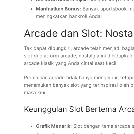
Manfaatkan Bonus:
Banyak sportsbook me
meningkatkan bankroll Anda!
Arcade dan Slot: Nostal
Tak dapat dipungkiri, arcade telah menjadi ba
slot di platform arcade, nostalgia ini dihidup
arcade klasik yang Anda cintai saat kecil!
Permainan arcade tidak hanya menghibur, teta
menemukan banyak slot yang terinspirasi oleh 
masa kini.
Keunggulan Slot Bertema Arc
Grafik Menarik:
Slot dengan tema arcade se