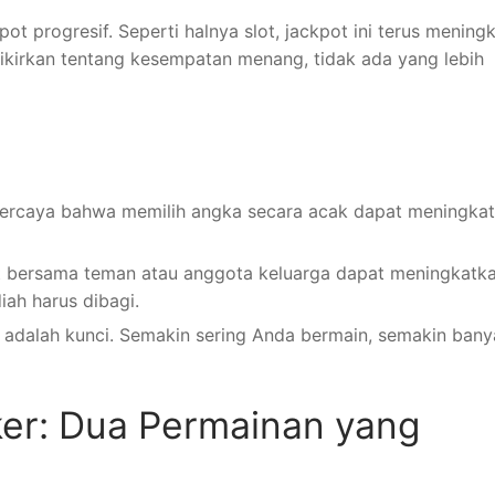
ot progresif. Seperti halnya slot, jackpot ini terus mening
mikirkan tentang kesempatan menang, tidak ada yang lebih
rcaya bahwa memilih angka secara acak dapat meningka
t bersama teman atau anggota keluarga dapat meningkatk
ah harus dibagi.
 adalah kunci. Semakin sering Anda bermain, semakin bany
ker: Dua Permainan yang