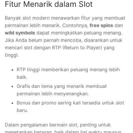
Fitur Menarik dalam Slot
Banyak slot modern menawarkan fitur yang membuat
permainan lebih menarik. Contohnya,
free spins
dan
wild symbols
dapat meningkatkan peluang menang.
Jika Anda belum pernah mencoba, disarankan untuk
mencari slot dengan RTP (Return to Player) yang
tinggi.
RTP tinggi memberikan peluang menang lebih
baik.
Grafis dan tema yang menarik membuat
permainan lebih menyenangkan.
Bonus dan promo sering kali tersedia untuk slot
baru.
Dalam pengalaman bermain slot, penting untuk
menetapkan batasan, baik dalam hal waktu maupun