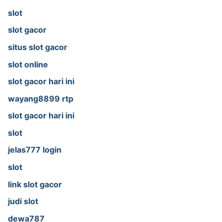
slot
slot gacor
situs slot gacor
slot online
slot gacor hari ini
wayang8899 rtp
slot gacor hari ini
slot
jelas777 login
slot
link slot gacor
judi slot
dewa787