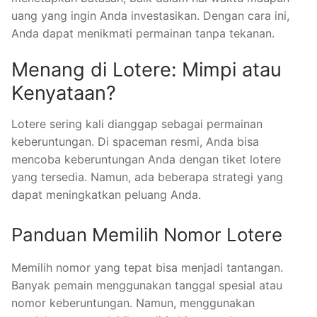
uang yang ingin Anda investasikan. Dengan cara ini,
Anda dapat menikmati permainan tanpa tekanan.
Menang di Lotere: Mimpi atau
Kenyataan?
Lotere sering kali dianggap sebagai permainan
keberuntungan. Di spaceman resmi, Anda bisa
mencoba keberuntungan Anda dengan tiket lotere
yang tersedia. Namun, ada beberapa strategi yang
dapat meningkatkan peluang Anda.
Panduan Memilih Nomor Lotere
Memilih nomor yang tepat bisa menjadi tantangan.
Banyak pemain menggunakan tanggal spesial atau
nomor keberuntungan. Namun, menggunakan