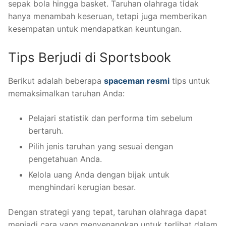
sepak bola hingga basket. Taruhan olahraga tidak
hanya menambah keseruan, tetapi juga memberikan
kesempatan untuk mendapatkan keuntungan.
Tips Berjudi di Sportsbook
Berikut adalah beberapa
spaceman resmi
tips untuk
memaksimalkan taruhan Anda:
Pelajari statistik dan performa tim sebelum
bertaruh.
Pilih jenis taruhan yang sesuai dengan
pengetahuan Anda.
Kelola uang Anda dengan bijak untuk
menghindari kerugian besar.
Dengan strategi yang tepat, taruhan olahraga dapat
menjadi cara yang menyenangkan untuk terlibat dalam