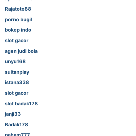
Rajatoto88
porno bugil
bokep indo
slot gacor
agen judi bola
unyu168
sultanplay
istana338
slot gacor
slot badak178
janji33
Badak178
paham777