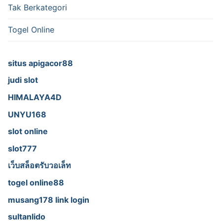
Tak Berkategori
Togel Online
situs apigacor88
judi slot
HIMALAYA4D
UNYU168
slot online
slot777
เว็บสล็อตรับวอเล็ท
togel online88
musang178 link login
sultanlido