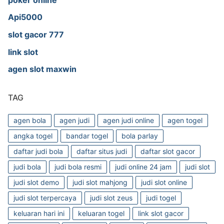
Api5000
slot gacor 777
link slot
agen slot maxwin
TAG
agen bola
agen judi
agen judi online
agen togel
angka togel
bandar togel
bola parlay
daftar judi bola
daftar situs judi
daftar slot gacor
judi bola
judi bola resmi
judi online 24 jam
judi slot
judi slot demo
judi slot mahjong
judi slot online
judi slot terpercaya
judi slot zeus
judi togel
keluaran hari ini
keluaran togel
link slot gacor