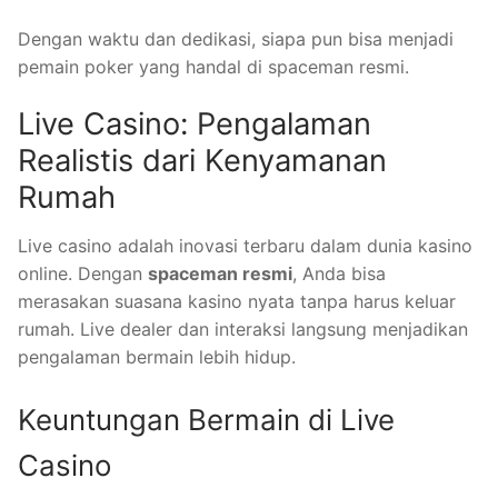
Dengan waktu dan dedikasi, siapa pun bisa menjadi
pemain poker yang handal di spaceman resmi.
Live Casino: Pengalaman
Realistis dari Kenyamanan
Rumah
Live casino adalah inovasi terbaru dalam dunia kasino
online. Dengan
spaceman resmi
, Anda bisa
merasakan suasana kasino nyata tanpa harus keluar
rumah. Live dealer dan interaksi langsung menjadikan
pengalaman bermain lebih hidup.
Keuntungan Bermain di Live
Casino