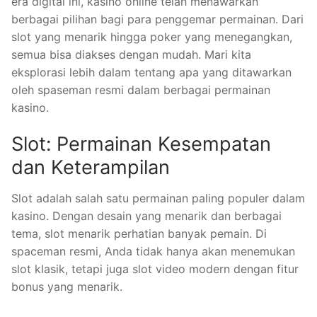
era digital ini, kasino online telah menawarkan
berbagai pilihan bagi para penggemar permainan. Dari
slot yang menarik hingga poker yang menegangkan,
semua bisa diakses dengan mudah. Mari kita
eksplorasi lebih dalam tentang apa yang ditawarkan
oleh spaseman resmi dalam berbagai permainan
kasino.
Slot: Permainan Kesempatan
dan Keterampilan
Slot adalah salah satu permainan paling populer dalam
kasino. Dengan desain yang menarik dan berbagai
tema, slot menarik perhatian banyak pemain. Di
spaceman resmi, Anda tidak hanya akan menemukan
slot klasik, tetapi juga slot video modern dengan fitur
bonus yang menarik.