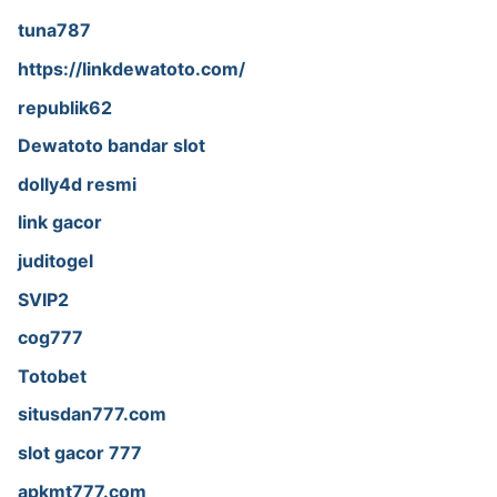
tuna787
https://linkdewatoto.com/
republik62
Dewatoto bandar slot
dolly4d resmi
link gacor
juditogel
SVIP2
cog777
Totobet
situsdan777.com
slot gacor 777
apkmt777.com