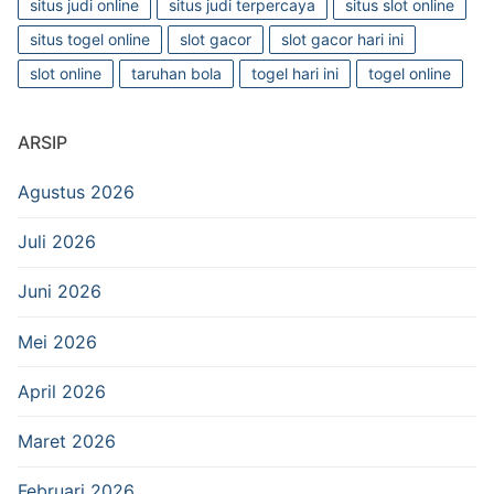
situs judi online
situs judi terpercaya
situs slot online
situs togel online
slot gacor
slot gacor hari ini
slot online
taruhan bola
togel hari ini
togel online
ARSIP
Agustus 2026
Juli 2026
Juni 2026
Mei 2026
April 2026
Maret 2026
Februari 2026