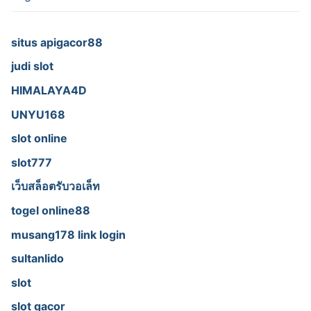
situs apigacor88
judi slot
HIMALAYA4D
UNYU168
slot online
slot777
เว็บสล็อตรับวอเล็ท
togel online88
musang178 link login
sultanlido
slot
slot gacor