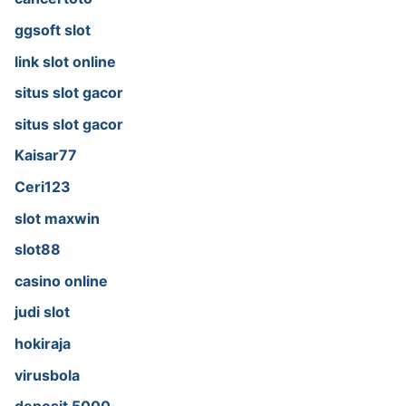
ggsoft slot
link slot online
situs slot gacor
situs slot gacor
Kaisar77
Ceri123
slot maxwin
slot88
casino online
judi slot
hokiraja
virusbola