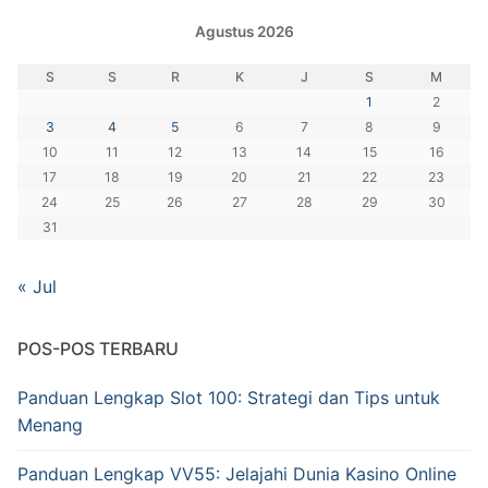
Agustus 2026
S
S
R
K
J
S
M
1
2
3
4
5
6
7
8
9
10
11
12
13
14
15
16
17
18
19
20
21
22
23
24
25
26
27
28
29
30
31
« Jul
POS-POS TERBARU
Panduan Lengkap Slot 100: Strategi dan Tips untuk
Menang
Panduan Lengkap VV55: Jelajahi Dunia Kasino Online