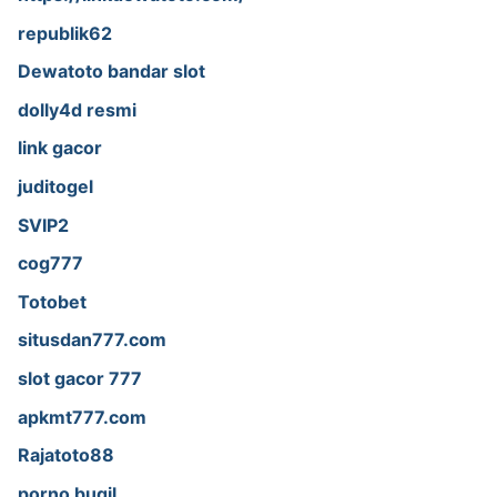
republik62
Dewatoto bandar slot
dolly4d resmi
link gacor
juditogel
SVIP2
cog777
Totobet
situsdan777.com
slot gacor 777
apkmt777.com
Rajatoto88
porno bugil