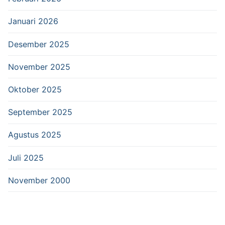
Januari 2026
Desember 2025
November 2025
Oktober 2025
September 2025
Agustus 2025
Juli 2025
November 2000