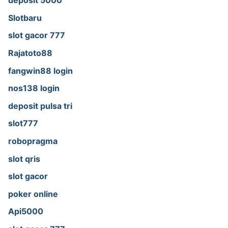
deposit 5000
Slotbaru
slot gacor 777
Rajatoto88
fangwin88 login
nos138 login
deposit pulsa tri
slot777
robopragma
slot qris
slot gacor
poker online
Api5000