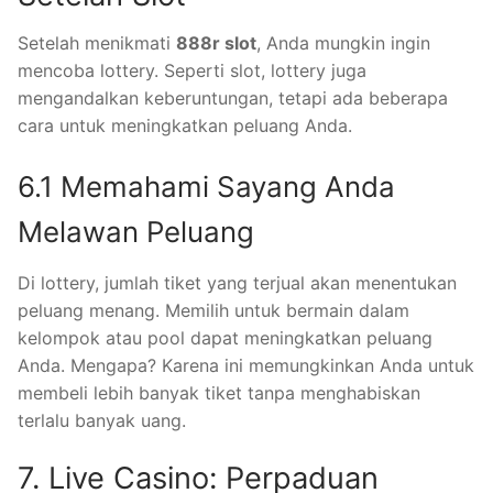
Setelah menikmati
888r slot
, Anda mungkin ingin
mencoba lottery. Seperti slot, lottery juga
mengandalkan keberuntungan, tetapi ada beberapa
cara untuk meningkatkan peluang Anda.
6.1 Memahami Sayang Anda
Melawan Peluang
Di lottery, jumlah tiket yang terjual akan menentukan
peluang menang. Memilih untuk bermain dalam
kelompok atau pool dapat meningkatkan peluang
Anda. Mengapa? Karena ini memungkinkan Anda untuk
membeli lebih banyak tiket tanpa menghabiskan
terlalu banyak uang.
7. Live Casino: Perpaduan