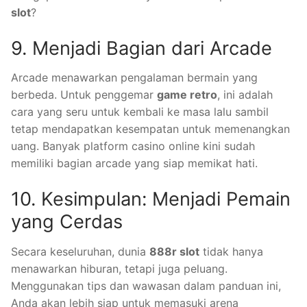
slot
?
9. Menjadi Bagian dari Arcade
Arcade menawarkan pengalaman bermain yang
berbeda. Untuk penggemar
game retro
, ini adalah
cara yang seru untuk kembali ke masa lalu sambil
tetap mendapatkan kesempatan untuk memenangkan
uang. Banyak platform casino online kini sudah
memiliki bagian arcade yang siap memikat hati.
10. Kesimpulan: Menjadi Pemain
yang Cerdas
Secara keseluruhan, dunia
888r slot
tidak hanya
menawarkan hiburan, tetapi juga peluang.
Menggunakan tips dan wawasan dalam panduan ini,
Anda akan lebih siap untuk memasuki arena