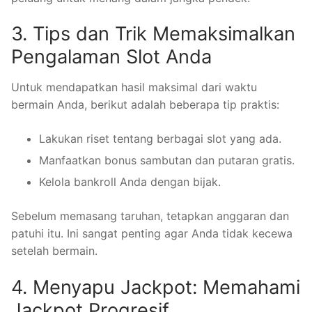
3. Tips dan Trik Memaksimalkan
Pengalaman Slot Anda
Untuk mendapatkan hasil maksimal dari waktu
bermain Anda, berikut adalah beberapa tip praktis:
Lakukan riset tentang berbagai slot yang ada.
Manfaatkan bonus sambutan dan putaran gratis.
Kelola bankroll Anda dengan bijak.
Sebelum memasang taruhan, tetapkan anggaran dan
patuhi itu. Ini sangat penting agar Anda tidak kecewa
setelah bermain.
4. Menyapu Jackpot: Memahami
Jackpot Progresif