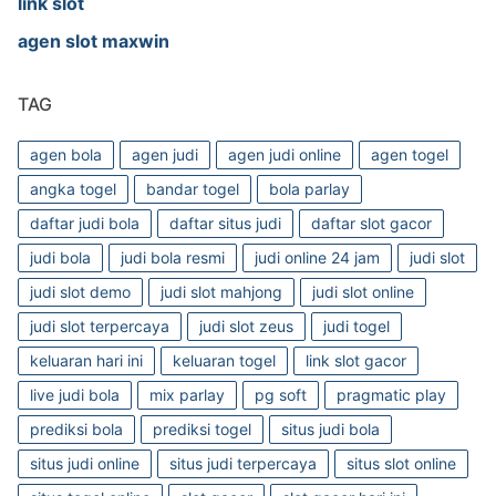
link slot
agen slot maxwin
TAG
agen bola
agen judi
agen judi online
agen togel
angka togel
bandar togel
bola parlay
daftar judi bola
daftar situs judi
daftar slot gacor
judi bola
judi bola resmi
judi online 24 jam
judi slot
judi slot demo
judi slot mahjong
judi slot online
judi slot terpercaya
judi slot zeus
judi togel
keluaran hari ini
keluaran togel
link slot gacor
live judi bola
mix parlay
pg soft
pragmatic play
prediksi bola
prediksi togel
situs judi bola
situs judi online
situs judi terpercaya
situs slot online