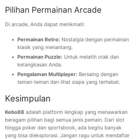
Pilihan Permainan Arcade
Di arcade, Anda dapat menikmati:
Permainan Retro:
Nostalgia dengan permainan
klasik yang menantang.
Permainan Puzzle:
Untuk melatih otak dan
ketangkasan Anda.
Pengalaman Multiplayer:
Bersaing dengan
teman-teman dan lihat siapa yang terhebat.
Kesimpulan
Kebo88
adalah platform lengkap yang menawarkan
beragam pilihan bagi semua jenis pemain. Dari slot
hingga poker dan sportsbook, ada begitu banyak
yang bisa dieksplorasi. Jangan ragu untuk mendaftar