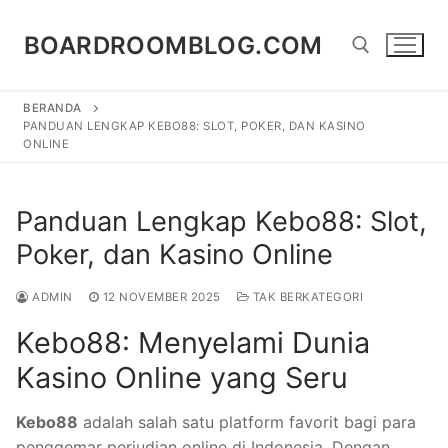
Lompat
ke
BOARDROOMBLOG.COM
konten
BERANDA
Cari:
PANDUAN LENGKAP KEBO88: SLOT, POKER, DAN KASINO
ONLINE
Panduan Lengkap Kebo88: Slot,
Poker, dan Kasino Online
ADMIN
12 NOVEMBER 2025
TAK BERKATEGORI
Kebo88: Menyelami Dunia
Kasino Online yang Seru
Kebo88
adalah salah satu platform favorit bagi para
penggemar perjudian online di Indonesia. Dengan