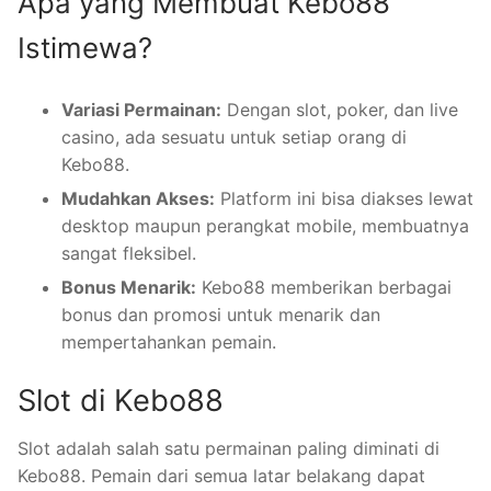
Apa yang Membuat Kebo88
Istimewa?
Variasi Permainan:
Dengan slot, poker, dan live
casino, ada sesuatu untuk setiap orang di
Kebo88.
Mudahkan Akses:
Platform ini bisa diakses lewat
desktop maupun perangkat mobile, membuatnya
sangat fleksibel.
Bonus Menarik:
Kebo88 memberikan berbagai
bonus dan promosi untuk menarik dan
mempertahankan pemain.
Slot di Kebo88
Slot adalah salah satu permainan paling diminati di
Kebo88. Pemain dari semua latar belakang dapat