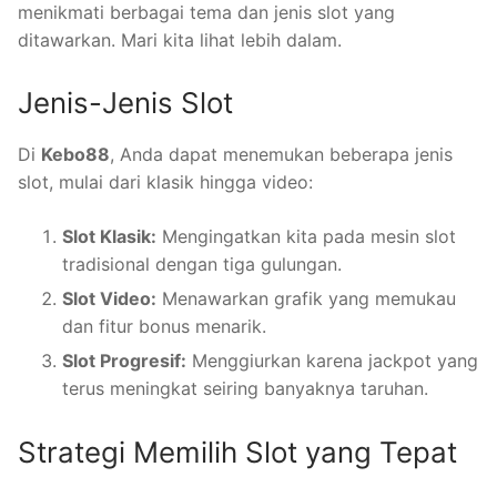
menikmati berbagai tema dan jenis slot yang
ditawarkan. Mari kita lihat lebih dalam.
Jenis-Jenis Slot
Di
Kebo88
, Anda dapat menemukan beberapa jenis
slot, mulai dari klasik hingga video:
Slot Klasik:
Mengingatkan kita pada mesin slot
tradisional dengan tiga gulungan.
Slot Video:
Menawarkan grafik yang memukau
dan fitur bonus menarik.
Slot Progresif:
Menggiurkan karena jackpot yang
terus meningkat seiring banyaknya taruhan.
Strategi Memilih Slot yang Tepat