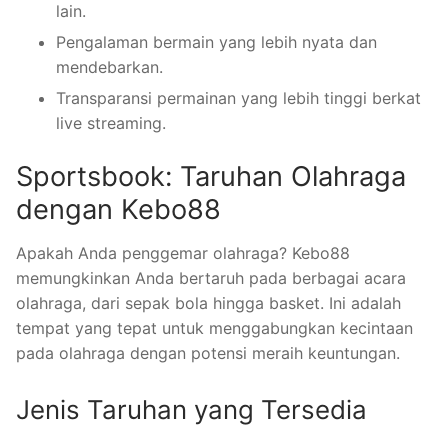
lain.
Pengalaman bermain yang lebih nyata dan
mendebarkan.
Transparansi permainan yang lebih tinggi berkat
live streaming.
Sportsbook: Taruhan Olahraga
dengan Kebo88
Apakah Anda penggemar olahraga? Kebo88
memungkinkan Anda bertaruh pada berbagai acara
olahraga, dari sepak bola hingga basket. Ini adalah
tempat yang tepat untuk menggabungkan kecintaan
pada olahraga dengan potensi meraih keuntungan.
Jenis Taruhan yang Tersedia