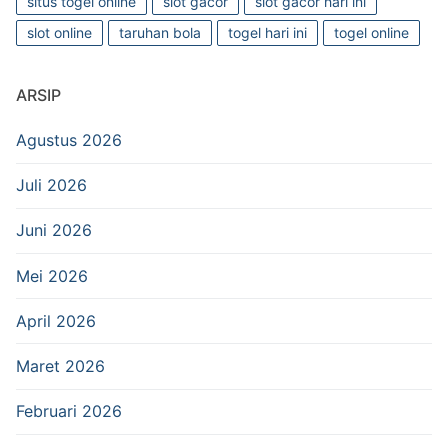
situs togel online
slot gacor
slot gacor hari ini
slot online
taruhan bola
togel hari ini
togel online
ARSIP
Agustus 2026
Juli 2026
Juni 2026
Mei 2026
April 2026
Maret 2026
Februari 2026