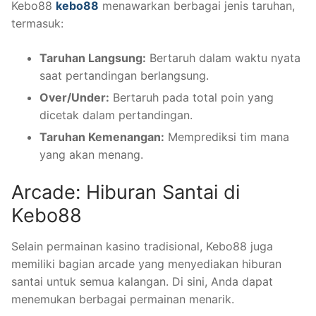
Kebo88
kebo88
menawarkan berbagai jenis taruhan,
termasuk:
Taruhan Langsung:
Bertaruh dalam waktu nyata
saat pertandingan berlangsung.
Over/Under:
Bertaruh pada total poin yang
dicetak dalam pertandingan.
Taruhan Kemenangan:
Memprediksi tim mana
yang akan menang.
Arcade: Hiburan Santai di
Kebo88
Selain permainan kasino tradisional, Kebo88 juga
memiliki bagian arcade yang menyediakan hiburan
santai untuk semua kalangan. Di sini, Anda dapat
menemukan berbagai permainan menarik.