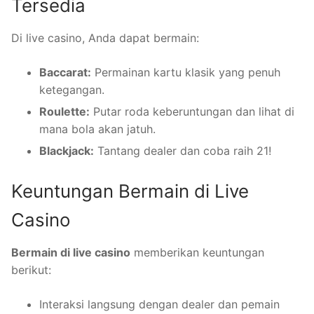
Tersedia
Di live casino, Anda dapat bermain:
Baccarat:
Permainan kartu klasik yang penuh
ketegangan.
Roulette:
Putar roda keberuntungan dan lihat di
mana bola akan jatuh.
Blackjack:
Tantang dealer dan coba raih 21!
Keuntungan Bermain di Live
Casino
Bermain di live casino
memberikan keuntungan
berikut:
Interaksi langsung dengan dealer dan pemain